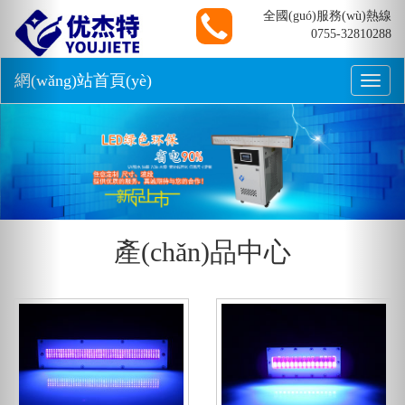
Previous
Nex
全國(guó)服務(wù)熱線
0755-32810288
網(wǎng)站首頁(yè)
Toggle
naviga
產(chǎn)品中心